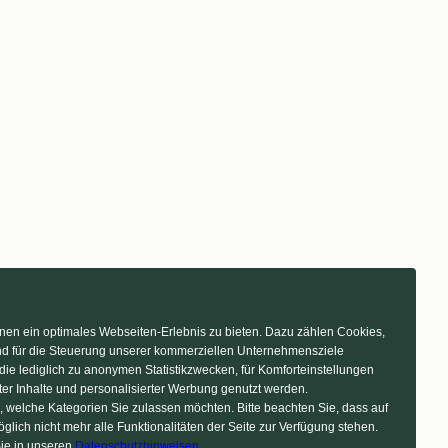
en ein optimales Webseiten-Erlebnis zu bieten. Dazu zählen Cookies,
 und für die Steuerung unserer kommerziellen Unternehmensziele
die lediglich zu anonymen Statistikzwecken, für Komforteinstellungen
ter Inhalte und personalisierter Werbung genutzt werden.
, welche Kategorien Sie zulassen möchten. Bitte beachten Sie, dass auf
glich nicht mehr alle Funktionalitäten der Seite zur Verfügung stehen.
ie in unseren
Datenschutzhinweisen
.