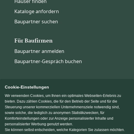
Häuser finden
Kataloge anfordern
Baupartner suchen
Für Baufirmen
Baupartner anmelden
Baupartner-Gespräch buchen
Cookie-Einstellungen
Wir verwenden Cookies, um Ihnen ein optimales Webseiten-Erlebnis zu
Immowelt.de
Bauen.de
bieten. Dazu zählen Cookies, die für den Betrieb der Seite und für die
Steuerung unserer kommerziellen Unternehmensziele notwendig sind,
sowie solche, die lediglich zu anonymen Statistikzwecken, für
Massivhaus.de
Fertighaus.de
Komforteinstellungen oder zur Anzeige personalisierter Inhalte und
personalisierter Werbung genutzt werden.
Sie können selbst entscheiden, welche Kategorien Sie zulassen möchten.
Einfamilienhaus.de