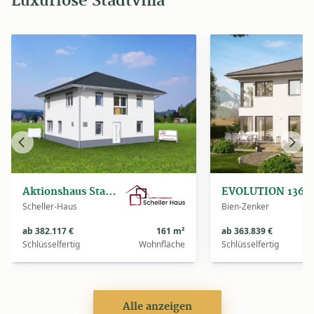
Luxuriöse Stadtvilla
Vorheriges
Näch
Haus
Haus
Aktionshaus Stadtvilla
EVOLUTION 
Scheller-Haus
Bien-Zenker
ab 382.117 €
161 m²
ab 363.839 €
Schlüsselfertig
Wohnfläche
Schlüsselfertig
Alle anzeigen