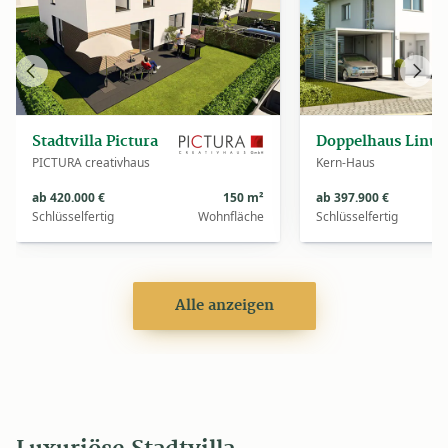
Vorheriges
Näch
Haus
Haus
Stadtvilla Pictura
Doppelhaus Linus
PICTURA creativhaus
Kern-Haus
ab 420.000 €
150 m²
ab 397.900 €
Schlüsselfertig
Wohnfläche
Schlüsselfertig
Alle anzeigen