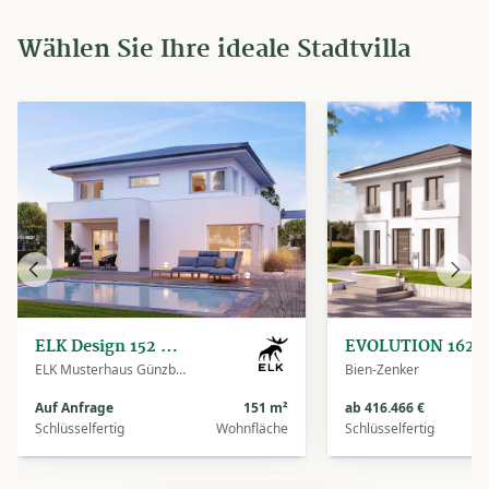
Wählen Sie Ihre ideale Stadtvilla
Vorheriges
Näch
Haus
Haus
ELK Design 152 - Walmdach
EVOLUTION
ELK Musterhaus Günzburg
Bien-Zenker
Auf Anfrage
151 m²
ab 416.466 €
Schlüsselfertig
Wohnfläche
Schlüsselfertig