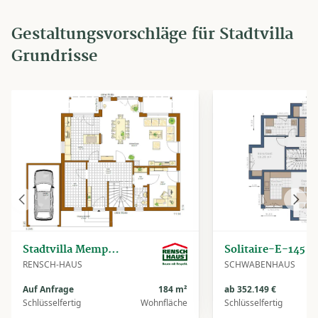
Gestaltungsvorschläge für Stadtvilla
Grundrisse
Vorheriges
Näch
Haus
Haus
Stadtvilla Memphis
Solitaire-E-145 E
RENSCH-HAUS
SCHWABENHAUS
Auf Anfrage
184 m²
ab 352.149 €
Schlüsselfertig
Wohnfläche
Schlüsselfertig