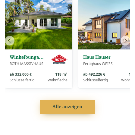
Vorheriges
Näch
Haus
Haus
Winkelbungalow Ahlbeck
Haus Hauser
ROTH MASSIVHAUS
Fertighaus WEISS
ab 332.000 €
118 m²
ab 492.226 €
180
Schlüsselfertig
Wohnfläche
Schlüsselfertig
Wohnfl
Alle anzeigen