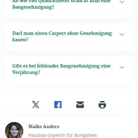
Ab wie viel Quadratmeter braucht man eine
Baugenehmigung?
Darf man einen Carport ohne Genehmigung
bauen?
Gibt es bei fehlender Baugenehmigung eine
Verjährung?
Twitter
Facebook
E-
Seite
drucken
mail
Maike Anders
Hausbau-Expertin für Bungalows