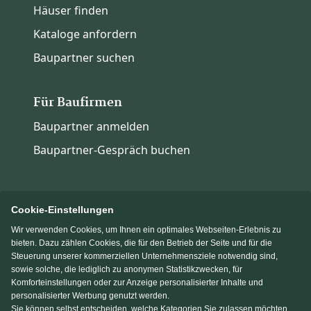
Häuser finden
Kataloge anfordern
Baupartner suchen
Für Baufirmen
Baupartner anmelden
Baupartner-Gespräch buchen
Cookie-Einstellungen
Wir verwenden Cookies, um Ihnen ein optimales Webseiten-Erlebnis zu
Immowelt.de
Bauen.de
bieten. Dazu zählen Cookies, die für den Betrieb der Seite und für die
Steuerung unserer kommerziellen Unternehmensziele notwendig sind,
sowie solche, die lediglich zu anonymen Statistikzwecken, für
Massivhaus.de
Fertighaus.de
Komforteinstellungen oder zur Anzeige personalisierter Inhalte und
personalisierter Werbung genutzt werden.
Sie können selbst entscheiden, welche Kategorien Sie zulassen möchten.