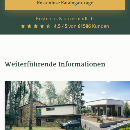
Kostenlose Kataloganfrage
Kostenlos & unverbindlich
4,5
/
5
von
61586
Kunden
Weiterführende Informationen