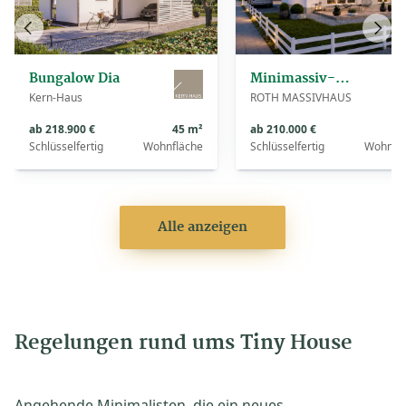
Vorheriges
Näch
Haus
Haus
Bungalow Dia
Minimassiv-Haus Hiddensee
Kern-Haus
ROTH MASSIVHAUS
ab 218.900 €
45 m²
ab 210.000 €
45
Schlüsselfertig
Wohnfläche
Schlüsselfertig
Wohnfl
Alle anzeigen
Regelungen rund ums Tiny House
Angehende Minimalisten, die ein neues