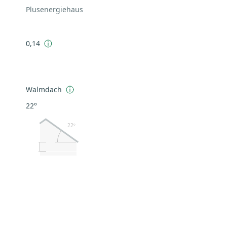
Plusenergiehaus
0,14
Walmdach
22°
22º