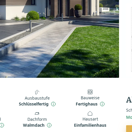
Bauweise
Ausbaustufe
A
Fertighaus
Schlüsselfertig
Sch
Mo
Hausart
d
Dachform
Einfamilienhaus
Walmdach