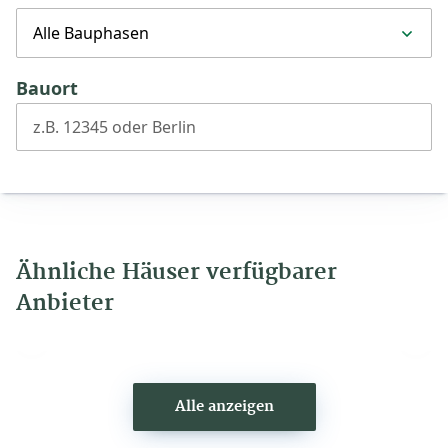
Alle Bauphasen
Bauort
z.B. 12345 oder Berlin
Ähnliche Häuser verfügbarer
Anbieter
Vorheriges
Näch
Haus
Haus
Alle anzeigen