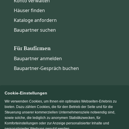
Konto verwalten
Häuser finden
Kataloge anfordern
Baupartner suchen
Für Baufirmen
Baupartner anmelden
Baupartner-Gespräch buchen
Cookie-Einstellungen
Wir verwenden Cookies, um Ihnen ein optimales Webseiten-Erlebnis zu
Immowelt.de
Bauen.de
bieten. Dazu zählen Cookies, die für den Betrieb der Seite und für die
Steuerung unserer kommerziellen Unternehmensziele notwendig sind,
sowie solche, die lediglich zu anonymen Statistikzwecken, für
Massivhaus.de
Fertighaus.de
Komforteinstellungen oder zur Anzeige personalisierter Inhalte und
personalisierter Werbung genutzt werden.