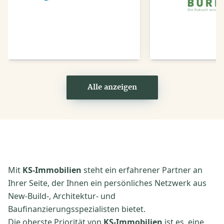
Anbieter
Anbi
Alle anzeigen
Mit
KS-Immobilien
steht ein erfahrener Partner an
Ihrer Seite, der Ihnen ein persönliches Netzwerk aus
New-Build-, Architektur- und
Baufinanzierungsspezialisten bietet.
Die oberste Priorität von
KS-Immobilien
ist es, eine