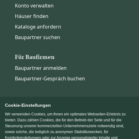
Konto verwalten
Häuser finden
Kataloge anfordern
Baupartner suchen
Für Baufirmen
Baupartner anmelden
Baupartner-Gespräch buchen
Cookie-Einstellungen
Wir verwenden Cookies, um Ihnen ein optimales Webseiten-Erlebnis zu
Immowelt.de
Bauen.de
bieten. Dazu zählen Cookies, die für den Betrieb der Seite und für die
Steuerung unserer kommerziellen Unternehmensziele notwendig sind,
sowie solche, die lediglich zu anonymen Statistikzwecken, für
Massivhaus.de
Fertighaus.de
Komforteinstellungen oder zur Anzeige personalisierter Inhalte und