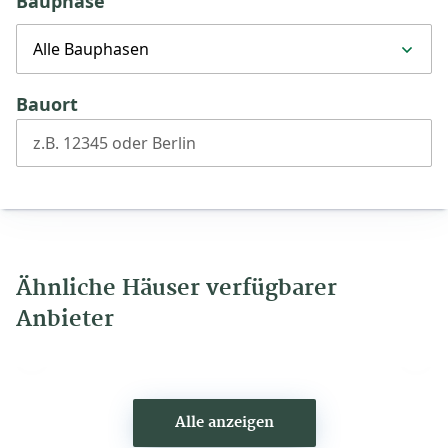
Bauphase
Alle Bauphasen
Bauort
z.B. 12345 oder Berlin
Ähnliche Häuser verfügbarer
Anbieter
Vorheriges
Näch
Haus
Haus
Alle anzeigen