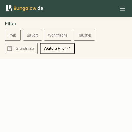
Filter
Anmelden
Preis
Bauort
Wohnfläche
Haustyp
Grundrisse
Weitere Filter
· 1