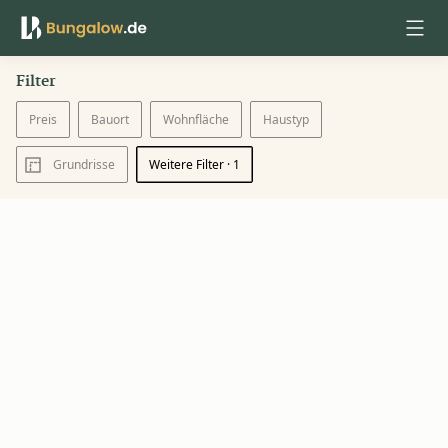
Filter
Anmelden
Preis
Bauort
Wohnfläche
Haustyp
Grundrisse
Weitere Filter
· 1