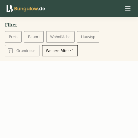
Filter
Anmelden
Preis
Bauort
Wohnfläche
Haustyp
Grundrisse
Weitere Filter
· 1