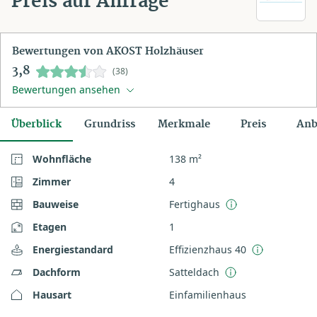
Preis auf Anfrage
Bewertungen von AKOST Holzhäuser
3,8
(38)
Bewertungen ansehen
Überblick
Grundriss
Merkmale
Preis
Anb
Wohnfläche
138 m²
Zimmer
4
Bauweise
Fertighaus
Etagen
1
Energiestandard
Effizienzhaus 40
Dachform
Satteldach
Hausart
Einfamilienhaus