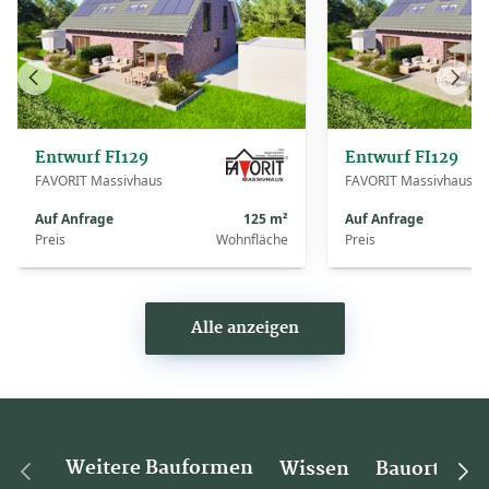
Vorheriges
Näch
Haus
Haus
Entwurf FI129
Entwurf FI129
FAVORIT Massivhaus
FAVORIT Massivhaus
Auf Anfrage
125 m²
Auf Anfrage
Preis
Wohnfläche
Preis
Alle anzeigen
Weitere Bauformen
Wissen
Bauorte