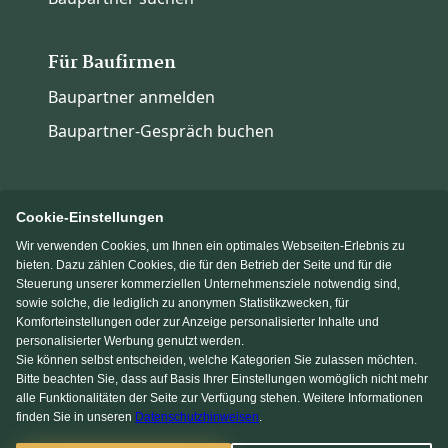
Für Baufirmen
Baupartner anmelden
Baupartner-Gespräch buchen
Cookie-Einstellungen
Wir verwenden Cookies, um Ihnen ein optimales Webseiten-Erlebnis zu
Immowelt.de
Bauen.de
bieten. Dazu zählen Cookies, die für den Betrieb der Seite und für die
Steuerung unserer kommerziellen Unternehmensziele notwendig sind,
sowie solche, die lediglich zu anonymen Statistikzwecken, für
Massivhaus.de
Fertighaus.de
Komforteinstellungen oder zur Anzeige personalisierter Inhalte und
personalisierter Werbung genutzt werden.
Sie können selbst entscheiden, welche Kategorien Sie zulassen möchten.
Einfamilienhaus.de
Bitte beachten Sie, dass auf Basis Ihrer Einstellungen womöglich nicht mehr
alle Funktionalitäten der Seite zur Verfügung stehen. Weitere Informationen
finden Sie in unseren
Datenschutzhinweisen
.