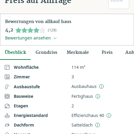
Preis auf Anfrage
Bewertungen von allkauf haus
4,2
(129)
Bewertungen ansehen
Überblick
Grundriss
Merkmale
Preis
Anb
Wohnfläche
114 m²
Zimmer
3
Ausbauhaus
Ausbaustufe
Bauweise
Fertighaus
Etagen
2
Energiestandard
Effizienzhaus 40
Dachform
Satteldach