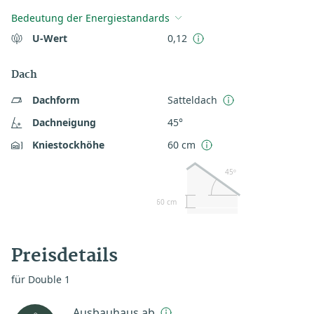
Bedeutung der Energiestandards
U-Wert
0,12
Dach
Dachform
Satteldach
Dachneigung
45°
Kniestockhöhe
60 cm
45º
60 cm
Preisdetails
für Double 1
Ausbauhaus ab