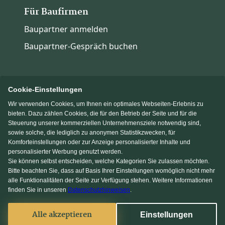
Für Baufirmen
Baupartner anmelden
Baupartner-Gespräch buchen
Cookie-Einstellungen
Wir verwenden Cookies, um Ihnen ein optimales Webseiten-Erlebnis zu
Immowelt.de
Bauen.de
bieten. Dazu zählen Cookies, die für den Betrieb der Seite und für die
Steuerung unserer kommerziellen Unternehmensziele notwendig sind,
sowie solche, die lediglich zu anonymen Statistikzwecken, für
Massivhaus.de
Fertighaus.de
Komforteinstellungen oder zur Anzeige personalisierter Inhalte und
personalisierter Werbung genutzt werden.
Sie können selbst entscheiden, welche Kategorien Sie zulassen möchten.
Einfamilienhaus.de
Bitte beachten Sie, dass auf Basis Ihrer Einstellungen womöglich nicht mehr
alle Funktionalitäten der Seite zur Verfügung stehen. Weitere Informationen
finden Sie in unseren
Datenschutzhinweisen
.
Facebook
Alle akzeptieren
Einstellungen