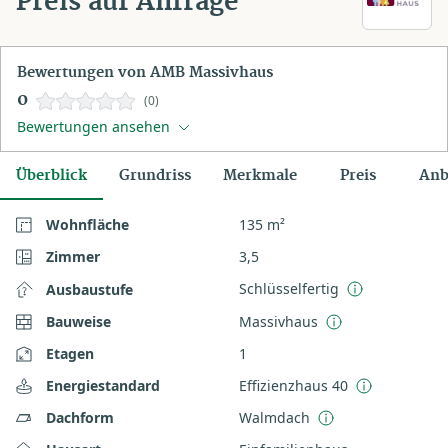
Preis auf Anfrage
Bewertungen von AMB Massivhaus
0
(0)
Bewertungen ansehen
Überblick
Grundriss
Merkmale
Preis
Anb
Wohnfläche
135 m²
Zimmer
3,5
Schlüsselfertig
Ausbaustufe
Bauweise
Massivhaus
Etagen
1
Energiestandard
Effizienzhaus 40
Dachform
Walmdach