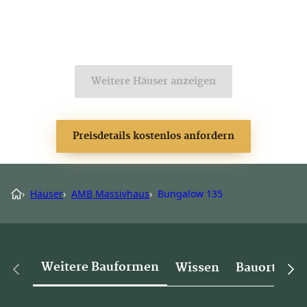
Weitere Häuser anzeigen
Preisdetails kostenlos anfordern
›
Häuser
›
AMB Massivhaus
›
Bungalow 135
Weitere Bauformen
Wissen
Bauorte