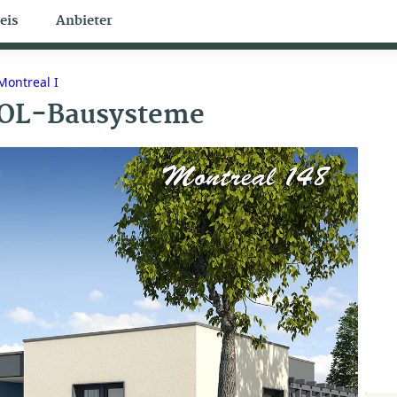
eis
Anbieter
Bungalow Themen
Montreal I
OL-Bausysteme