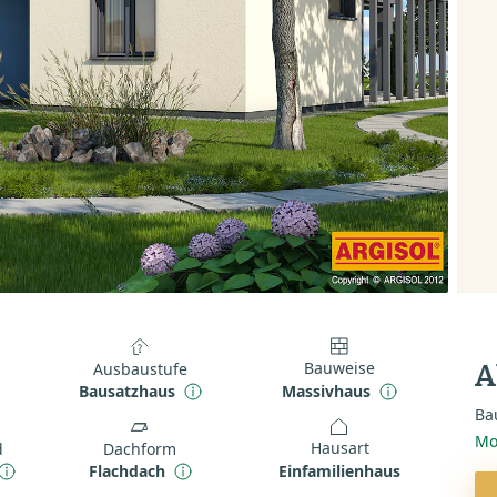
Bauweise
Ausbaustufe
A
Massivhaus
Bausatzhaus
Ba
Mo
Hausart
d
Dachform
Einfamilienhaus
Flachdach