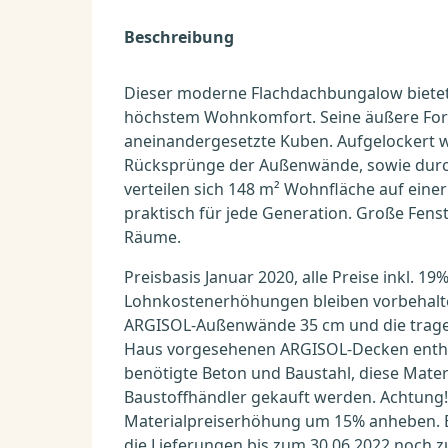
Beschreibung
Dieser moderne Flachdachbungalow bietet 
höchstem Wohnkomfort. Seine äußere For
aneinandergesetzte Kuben. Aufgelockert w
Rücksprünge der Außenwände, sowie durc
verteilen sich 148 m² Wohnfläche auf eine
praktisch für jede Generation. Große Fenst
Räume.
Preisbasis Januar 2020, alle Preise inkl. 
Lohnkostenerhöhungen bleiben vorbehalte
ARGISOL-Außenwände 35 cm und die trage
Haus vorgesehenen ARGISOL-Decken enthalt
benötigte Beton und Baustahl, diese Mate
Baustoffhändler gekauft werden. Achtung!
Materialpreiserhöhung um 15% anheben. B
die Lieferungen bis zum 30.06.2022 noch z