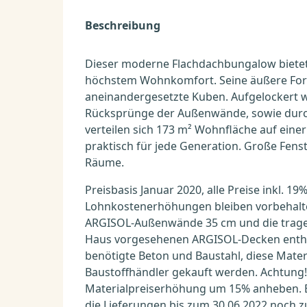
Beschreibung
Dieser moderne Flachdachbungalow bietet 
höchstem Wohnkomfort. Seine äußere For
aneinandergesetzte Kuben. Aufgelockert w
Rücksprünge der Außenwände, sowie durc
verteilen sich 173 m² Wohnfläche auf eine
praktisch für jede Generation. Große Fenst
Räume.
Preisbasis Januar 2020, alle Preise inkl. 
Lohnkostenerhöhungen bleiben vorbehalte
ARGISOL-Außenwände 35 cm und die trage
Haus vorgesehenen ARGISOL-Decken enthalt
benötigte Beton und Baustahl, diese Mate
Baustoffhändler gekauft werden. Achtung!
Materialpreiserhöhung um 15% anheben. B
die Lieferungen bis zum 30.06.2022 noch z