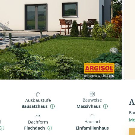
Bauweise
Ausbaustufe
A
Massivhaus
Bausatzhaus
Ba
Mo
Hausart
d
Dachform
Einfamilienhaus
Flachdach