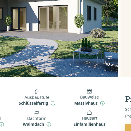
Bauweise
Ausbaustufe
P
Massivhaus
Schlüsselfertig
Sch
Pr
Hausart
d
Dachform
Einfamilienhaus
Walmdach