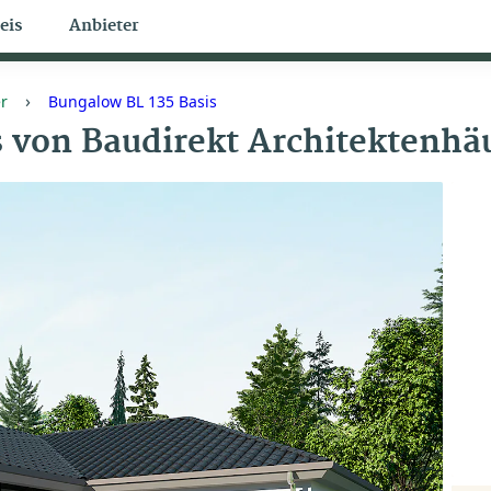
eis
Anbieter
Bungalow Themen
›
r
Bungalow BL 135 Basis
s
von
Baudirekt Architektenhä