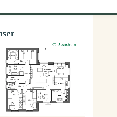
Kataloge anfordern
Mein Konto
Baupartner
Anmelden
user
Speichern