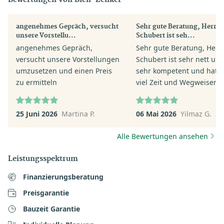
angenehmes Gepräch, versucht
Sehr gute Beratung, Herr Pi
unsere Vorstellu...
Schubert ist seh...
angenehmes Gepräch,
Sehr gute Beratung, Herr 
versucht unsere Vorstellungen
Schubert ist sehr nett un
umzusetzen und einen Preis
sehr kompetent und hat s
zu ermitteln
viel Zeit und Wegweisend
geholfen. Mir und meiner
ganz andere Perspektive
25 Juni 2026
Martina P.
06 Mai 2026
Yilmaz G.
eröffnet sehr zu Positiv. F
mich auf die nächsten Sch
Alle Bewertungen ansehen
mit Herrn Pit Schubert.
Leistungsspektrum
Finanzierungsberatung
Preisgarantie
Bauzeit Garantie