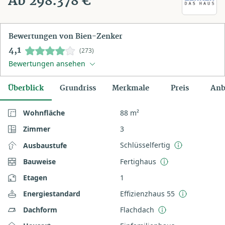
Ab 298.378 €
Bewertungen von Bien-Zenker
4,1
(273)
Bewertungen ansehen
Überblick
Grundriss
Merkmale
Preis
Anb
Wohnfläche
88 m²
Zimmer
3
Schlüsselfertig
Ausbaustufe
Bauweise
Fertighaus
Etagen
1
Energiestandard
Effizienzhaus 55
Dachform
Flachdach