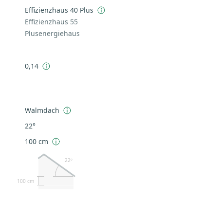
Effizienzhaus 40 Plus
Effizienzhaus 55
Plusenergiehaus
0,14
Walmdach
22°
100 cm
22º
100 cm