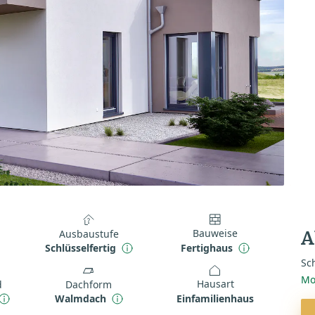
Bauweise
Ausbaustufe
A
Fertighaus
Schlüsselfertig
Sch
Mo
Hausart
d
Dachform
Einfamilienhaus
Walmdach