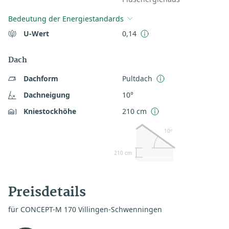
Bedeutung der Energiestandards
U-Wert
0,14
Dach
Dachform
Pultdach
Dachneigung
10°
Kniestockhöhe
210 cm
10º
210 cm
Preisdetails
für CONCEPT-M 170 Villingen-Schwenningen