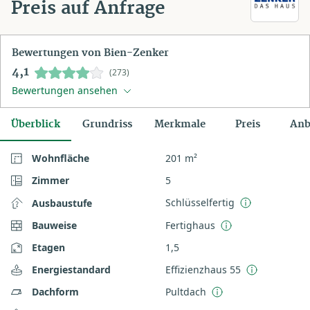
Preis auf Anfrage
Bewertungen von Bien-Zenker
4,1
(273)
Bewertungen ansehen
Überblick
Grundriss
Merkmale
Preis
Anb
Wohnfläche
201 m²
Zimmer
5
Schlüsselfertig
Ausbaustufe
Bauweise
Fertighaus
Etagen
1,5
Energiestandard
Effizienzhaus 55
Dachform
Pultdach