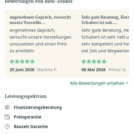
Bewertungen von Bien-Zenker
angenehmes Gepräch, versucht
Sehr gute Beratung, Herr Pi
unsere Vorstellu...
Schubert ist seh...
angenehmes Gepräch,
Sehr gute Beratung, Herr 
versucht unsere Vorstellungen
Schubert ist sehr nett un
umzusetzen und einen Preis
sehr kompetent und hat s
zu ermitteln
viel Zeit und Wegweisend
geholfen. Mir und meiner
ganz andere Perspektive
25 Juni 2026
Martina P.
06 Mai 2026
Yilmaz G.
eröffnet sehr zu Positiv. F
mich auf die nächsten Sch
Alle Bewertungen ansehen
mit Herrn Pit Schubert.
Leistungsspektrum
Finanzierungsberatung
Preisgarantie
Bauzeit Garantie