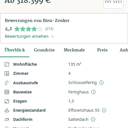
Ab 318.399 €
Bewertungen von Bien-Zenker
4,1
(273)
Bewertungen ansehen
Überblick
Grundriss
Merkmale
Preis
Anb
Wohnfläche
135 m²
Zimmer
4
Schlüsselfertig
Ausbaustufe
Bauweise
Fertighaus
Etagen
1,5
Energiestandard
Effizienzhaus 55
Dachform
Satteldach