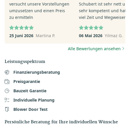
versucht unsere Vorstellungen
Schubert ist sehr nett un
umzusetzen und einen Preis
sehr kompetent und hat s
zu ermitteln
viel Zeit und Wegweisend
geholfen. Mir und meiner
ganz andere Perspektive
25 Juni 2026
Martina P.
06 Mai 2026
Yilmaz G.
eröffnet sehr zu Positiv. F
mich auf die nächsten Sch
Alle Bewertungen ansehen
mit Herrn Pit Schubert.
Leistungsspektrum
Finanzierungsberatung
Preisgarantie
Bauzeit Garantie
Individuelle Planung
Blower Door Test
Persönliche Beratung für Ihre individuellen Wünsche