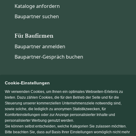
Kataloge anfordern
Baupartner suchen
Für Baufirmen
Baupartner anmelden
Baupartner-Gespräch buchen
Cookie-Einstellungen
Wir verwenden Cookies, um Ihnen ein optimales Webseiten-Erlebnis zu
Immowelt.de
Bauen.de
bieten. Dazu zählen Cookies, die für den Betrieb der Seite und für die
Steuerung unserer kommerziellen Unternehmensziele notwendig sind,
sowie solche, die lediglich zu anonymen Statistikzwecken, für
Massivhaus.de
Fertighaus.de
Komforteinstellungen oder zur Anzeige personalisierter Inhalte und
personalisierter Werbung genutzt werden.
Sie können selbst entscheiden, welche Kategorien Sie zulassen möchten.
Einfamilienhaus.de
Bitte beachten Sie, dass auf Basis Ihrer Einstellungen womöglich nicht mehr