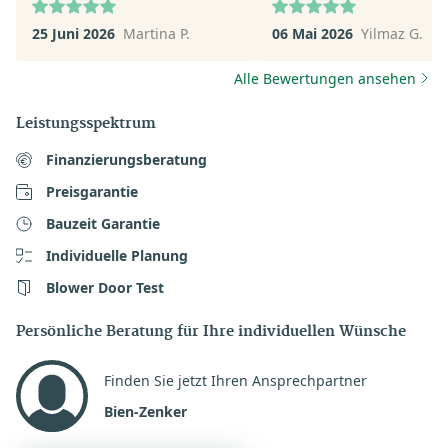
ganz andere Perspektive
25 Juni 2026
Martina P.
06 Mai 2026
Yilmaz G.
eröffnet sehr zu Positiv. F
mich auf die nächsten Sch
Alle Bewertungen ansehen
mit Herrn Pit Schubert.
Leistungsspektrum
Finanzierungsberatung
Preisgarantie
Bauzeit Garantie
Individuelle Planung
Blower Door Test
Persönliche Beratung für Ihre individuellen Wünsche
Finden Sie jetzt Ihren Ansprechpartner
Bien-Zenker