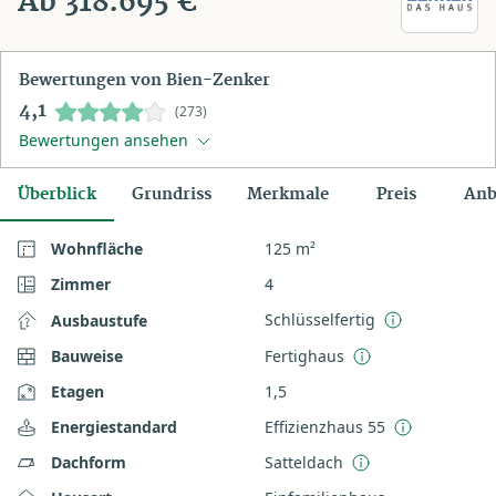
Ab 318.695 €
Bewertungen von Bien-Zenker
4,1
(273)
Bewertungen ansehen
Überblick
Grundriss
Merkmale
Preis
Anb
Wohnfläche
125 m²
Zimmer
4
Schlüsselfertig
Ausbaustufe
Bauweise
Fertighaus
Etagen
1,5
Energiestandard
Effizienzhaus 55
Dachform
Satteldach