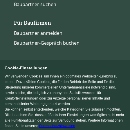
Baupartner suchen
Für Baufirmen
Baupartner anmelden
Baupartner-Gespräch buchen
Cookie-Einstellungen
Wir verwenden Cookies, um Ihnen ein optimales Webseiten-Erlebnis zu
Immowelt.de
Bauen.de
bieten. Dazu zählen Cookies, die für den Betrieb der Seite und für die
Steuerung unserer kommerziellen Unternehmensziele notwendig sind,
sowie solche, die lediglich zu anonymen Statistikzwecken, für
Massivhaus.de
Fertighaus.de
Komforteinstellungen oder zur Anzeige personalisierter Inhalte und
personalisierter Werbung genutzt werden.
Sie können selbst entscheiden, welche Kategorien Sie zulassen möchten.
Einfamilienhaus.de
Bitte beachten Sie, dass auf Basis Ihrer Einstellungen womöglich nicht mehr
alle Funktionalitäten der Seite zur Verfügung stehen. Weitere Informationen
finden Sie in unseren
Datenschutzhinweisen
.
KI Chat