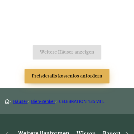
Weitere Häuser anzeigen
Preisdetails kostenlos anfordern
›
Häuser
›
Bien-Zenker
›
CELEBRATION 135 V3 L
Weitere Bauformen
Wissen
Bauorte