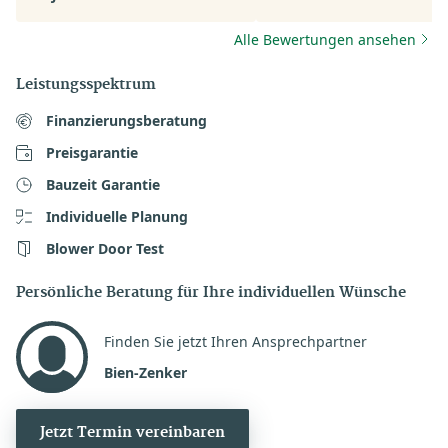
eröffnet sehr zu Positiv. F
mich auf die nächsten Sch
Alle Bewertungen ansehen
mit Herrn Pit Schubert.
Leistungsspektrum
Finanzierungsberatung
Preisgarantie
Bauzeit Garantie
Individuelle Planung
Blower Door Test
Persönliche Beratung für Ihre individuellen Wünsche
Finden Sie jetzt Ihren Ansprechpartner
Bien-Zenker
Jetzt Termin vereinbaren