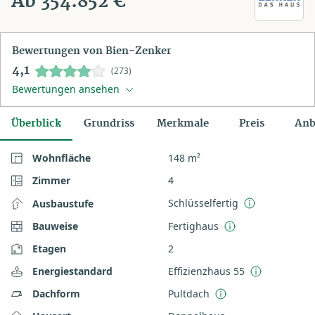
Ab 354.852 €
Bewertungen von Bien-Zenker
4,1
(273)
Bewertungen ansehen
Überblick
Grundriss
Merkmale
Preis
Anb
Wohnfläche
148 m²
Zimmer
4
Schlüsselfertig
Ausbaustufe
Bauweise
Fertighaus
Etagen
2
Energiestandard
Effizienzhaus 55
Dachform
Pultdach