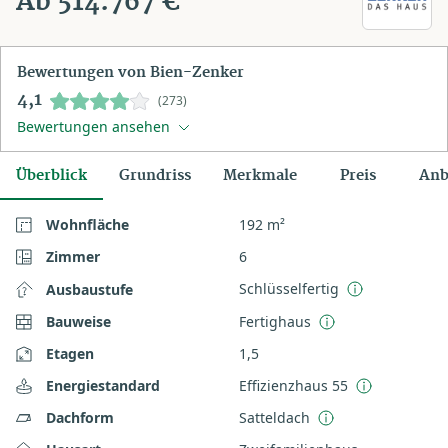
Ab 514.767 €
Bewertungen von Bien-Zenker
4,1
(273)
Bewertungen ansehen
Überblick
Grundriss
Merkmale
Preis
Anb
Wohnfläche
192 m²
Zimmer
6
Schlüsselfertig
Ausbaustufe
Bauweise
Fertighaus
Etagen
1,5
Energiestandard
Effizienzhaus 55
Dachform
Satteldach