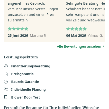
angenehmes Gepräch,
Sehr gute Beratung, Herr 
versucht unsere Vorstellungen
Schubert ist sehr nett un
umzusetzen und einen Preis
sehr kompetent und hat s
zu ermitteln
viel Zeit und Wegweisend
geholfen. Mir und meiner
ganz andere Perspektive
25 Juni 2026
Martina P.
06 Mai 2026
Yilmaz G.
eröffnet sehr zu Positiv. F
mich auf die nächsten Sch
Alle Bewertungen ansehen
mit Herrn Pit Schubert.
Leistungsspektrum
Finanzierungsberatung
Preisgarantie
Bauzeit Garantie
Individuelle Planung
Blower Door Test
Persönliche Beratung für Ihre individuellen Wünsche