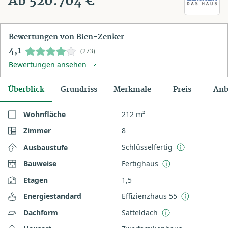
Ab 520.704 €
Bewertungen von Bien-Zenker
4,1
(273)
Bewertungen ansehen
Überblick
Grundriss
Merkmale
Preis
Anb
Wohnfläche
212 m²
Zimmer
8
Schlüsselfertig
Ausbaustufe
Bauweise
Fertighaus
Etagen
1,5
Energiestandard
Effizienzhaus 55
Dachform
Satteldach