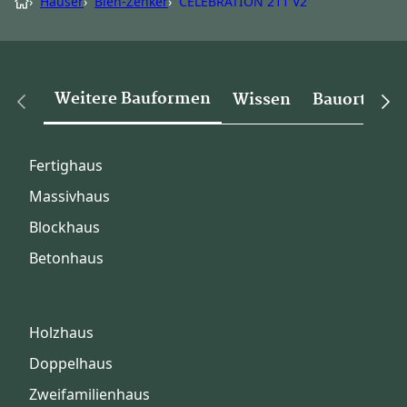
›
Häuser
›
Bien-Zenker
›
CELEBRATION 211 V2
Weitere Bauformen
Wissen
Bauorte
Fertighaus
Massivhaus
Blockhaus
Betonhaus
Holzhaus
Doppelhaus
Zweifamilienhaus