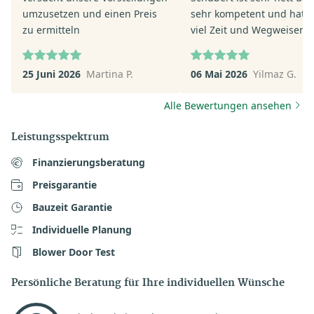
umzusetzen und einen Preis
sehr kompetent und hat s
zu ermitteln
viel Zeit und Wegweisend
geholfen. Mir und meiner
ganz andere Perspektive
25 Juni 2026
Martina P.
06 Mai 2026
Yilmaz G.
eröffnet sehr zu Positiv. F
mich auf die nächsten Sch
Alle Bewertungen ansehen
mit Herrn Pit Schubert.
Leistungsspektrum
Finanzierungsberatung
Preisgarantie
Bauzeit Garantie
Individuelle Planung
Blower Door Test
Persönliche Beratung für Ihre individuellen Wünsche