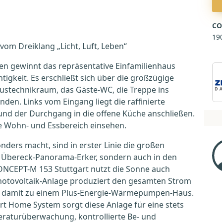
CO
19
vom Dreiklang „Licht, Luft, Leben“
men gewinnt das repräsentative Einfamilienhaus
igkeit. Es erschließt sich über die großzügige
austechnikraum, das Gäste-WC, die Treppe ins
en. Links vom Eingang liegt die raffinierte
und der Durchgang in die offene Küche anschließen.
te Wohn- und Essbereich einsehen.
ders macht, sind in erster Linie die großen
im Übereck-Panorama-Erker, sondern auch in den
CEPT-M 153 Stuttgart nutzt die Sonne auch
Photovoltaik-Anlage produziert den gesamten Strom
 damit zu einem Plus-Energie-Wärmepumpen-Haus.
Home System sorgt diese Anlage für eine stets
aturüberwachung, kontrollierte Be- und