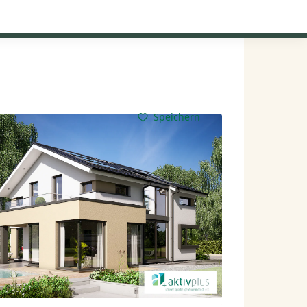
Kataloge anfordern
Mein Konto
Baupartner
Anmelden
Speichern