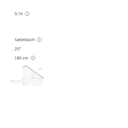
0,14
Satteldach
25°
180 cm
25º
180 cm