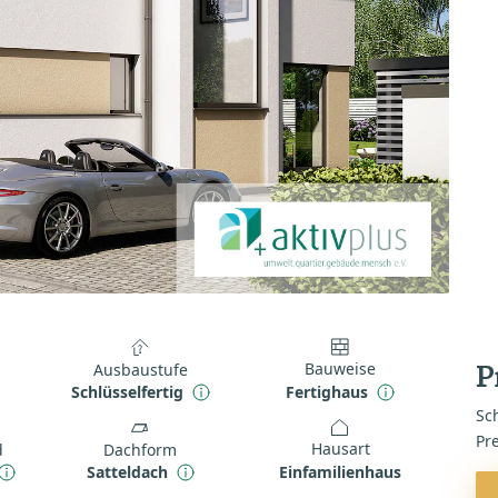
Bauweise
Ausbaustufe
P
Fertighaus
Schlüsselfertig
Sch
Pr
Hausart
d
Dachform
Einfamilienhaus
Satteldach