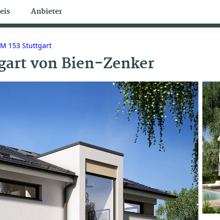
eis
Anbieter
Bungalow Themen
 153 Stuttgart
gart
von
Bien-Zenker