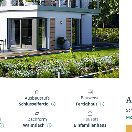
Bauweise
Ausbaustufe
A
Fertighaus
Schlüsselfertig
Sch
Mo
Hausart
d
Dachform
Einfamilienhaus
Walmdach