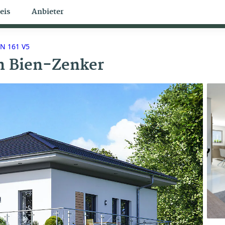
eis
Anbieter
Bungalow Themen
N 161 V5
n
Bien-Zenker