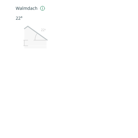
Walmdach
22°
22º