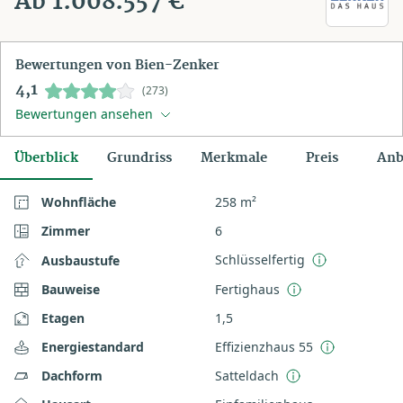
Ab 1.008.557 €
Bewertungen von Bien-Zenker
4,1
(273)
Bewertungen ansehen
Überblick
Grundriss
Merkmale
Preis
Anb
Wohnfläche
258 m²
Zimmer
6
Schlüsselfertig
Ausbaustufe
Bauweise
Fertighaus
Etagen
1,5
Energiestandard
Effizienzhaus 55
Dachform
Satteldach