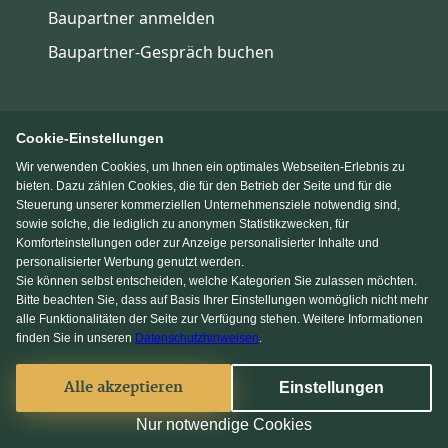
Baupartner anmelden
Baupartner-Gespräch buchen
Cookie-Einstellungen
Wir verwenden Cookies, um Ihnen ein optimales Webseiten-Erlebnis zu
Immowelt.de
Bauen.de
bieten. Dazu zählen Cookies, die für den Betrieb der Seite und für die
Steuerung unserer kommerziellen Unternehmensziele notwendig sind,
sowie solche, die lediglich zu anonymen Statistikzwecken, für
Massivhaus.de
Fertighaus.de
Komforteinstellungen oder zur Anzeige personalisierter Inhalte und
personalisierter Werbung genutzt werden.
Sie können selbst entscheiden, welche Kategorien Sie zulassen möchten.
Einfamilienhaus.de
Bitte beachten Sie, dass auf Basis Ihrer Einstellungen womöglich nicht mehr
alle Funktionalitäten der Seite zur Verfügung stehen. Weitere Informationen
finden Sie in unseren
Datenschutzhinweisen
.
KI Chat
Facebook
Alle akzeptieren
Einstellungen
© 2013-2026 MS media systems GmbH
Nur notwendige Cookies