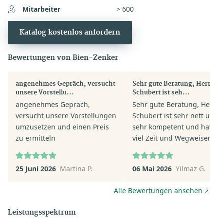
Mitarbeiter
> 600
Katalog kostenlos anfordern
Bewertungen von Bien-Zenker
angenehmes Gepräch, versucht
Sehr gute Beratung, Herr Pi
unsere Vorstellu...
Schubert ist seh...
angenehmes Gepräch,
Sehr gute Beratung, Herr 
versucht unsere Vorstellungen
Schubert ist sehr nett un
umzusetzen und einen Preis
sehr kompetent und hat s
zu ermitteln
viel Zeit und Wegweisend
geholfen. Mir und meiner
ganz andere Perspektive
25 Juni 2026
Martina P.
06 Mai 2026
Yilmaz G.
eröffnet sehr zu Positiv. F
mich auf die nächsten Sch
Alle Bewertungen ansehen
mit Herrn Pit Schubert.
Leistungsspektrum