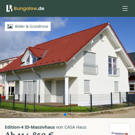
Anmelden
Bilder & Grundrisse
Edition-4 ID-Massivhaus
von
CASA Haus