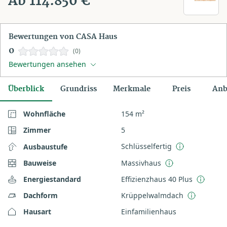
Ab 114.850 €
Bewertungen von CASA Haus
0
(0)
Bewertungen ansehen
Überblick
Grundriss
Merkmale
Preis
Anb
Wohnfläche
154 m²
Zimmer
5
Schlüsselfertig
Ausbaustufe
Bauweise
Massivhaus
Energiestandard
Effizienzhaus 40 Plus
Dachform
Krüppelwalmdach
Hausart
Einfamilienhaus