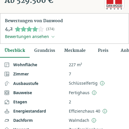
Ab 529.500 €
Bewertungen von Danwood
4,2
(374)
Bewertungen ansehen
Überblick
Grundriss
Merkmale
Preis
Anb
Wohnfläche
227 m²
Zimmer
7
Schlüsselfertig
Ausbaustufe
Bauweise
Fertighaus
Etagen
2
Energiestandard
Effizienzhaus 40
Dachform
Walmdach