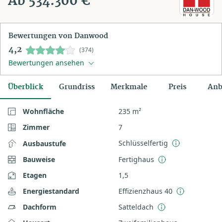
Ab 534.300 €
Bewertungen von Danwood
4,2
(374)
Bewertungen ansehen
Überblick
Grundriss
Merkmale
Preis
Anb
Wohnfläche
235 m²
Zimmer
7
Schlüsselfertig
Ausbaustufe
Bauweise
Fertighaus
Etagen
1,5
Energiestandard
Effizienzhaus 40
Dachform
Satteldach