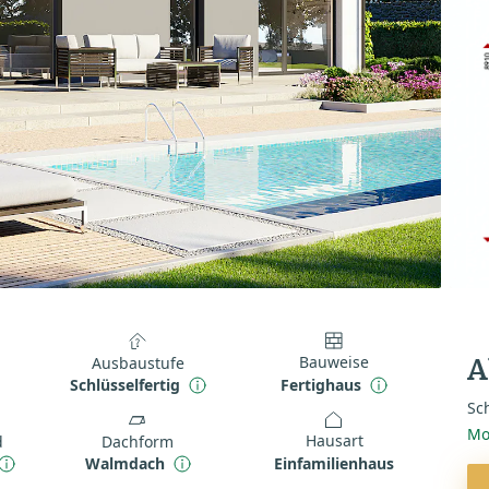
Bauweise
Ausbaustufe
A
Fertighaus
Schlüsselfertig
Sch
Mo
Hausart
d
Dachform
Einfamilienhaus
Walmdach