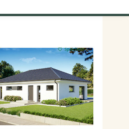
Kataloge anfordern
Mein Konto
Baupartner
Anmelden
Speichern