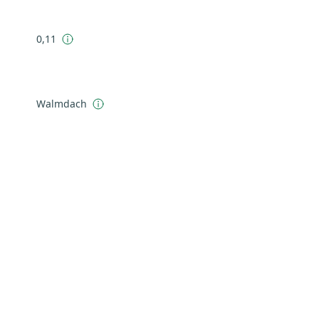
0,11
Walmdach