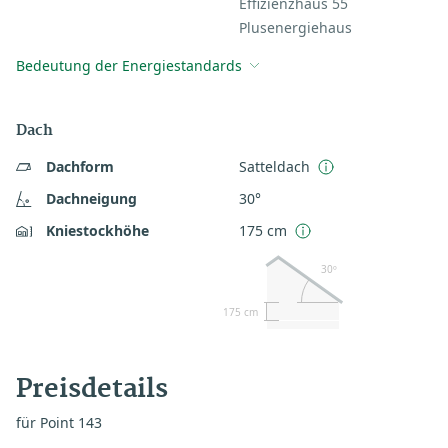
Effizienzhaus 55
Plusenergiehaus
Bedeutung der Energiestandards
Dach
Dachform
Satteldach
Dachneigung
30°
Kniestockhöhe
175 cm
30º
175 cm
Preisdetails
für Point 143