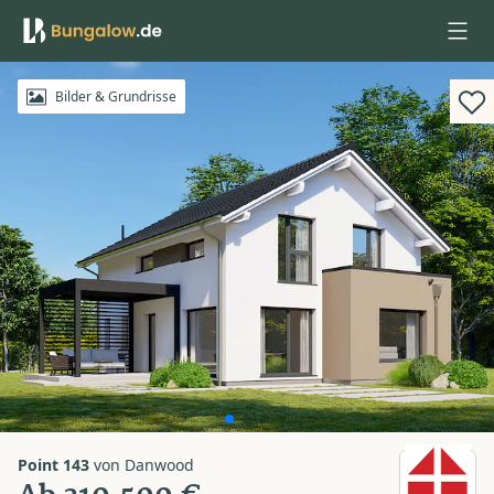
Anmelden
Bilder & Grundrisse
Point 143
von
Danwood