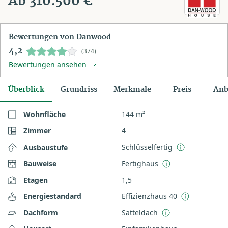
Ab 310.500 €
Bewertungen von Danwood
4,2
(374)
Bewertungen ansehen
Überblick
Grundriss
Merkmale
Preis
Anb
Wohnfläche
144 m²
Zimmer
4
Schlüsselfertig
Ausbaustufe
Bauweise
Fertighaus
Etagen
1,5
Energiestandard
Effizienzhaus 40
Dachform
Satteldach