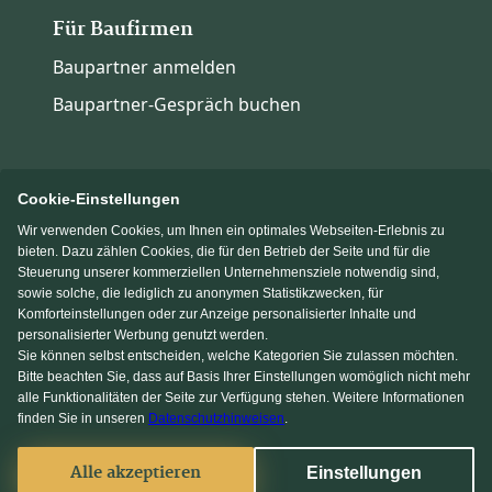
Für Baufirmen
Baupartner anmelden
Baupartner-Gespräch buchen
Cookie-Einstellungen
Wir verwenden Cookies, um Ihnen ein optimales Webseiten-Erlebnis zu
Immowelt.de
Bauen.de
bieten. Dazu zählen Cookies, die für den Betrieb der Seite und für die
Steuerung unserer kommerziellen Unternehmensziele notwendig sind,
sowie solche, die lediglich zu anonymen Statistikzwecken, für
Massivhaus.de
Fertighaus.de
Komforteinstellungen oder zur Anzeige personalisierter Inhalte und
personalisierter Werbung genutzt werden.
Sie können selbst entscheiden, welche Kategorien Sie zulassen möchten.
Einfamilienhaus.de
Bitte beachten Sie, dass auf Basis Ihrer Einstellungen womöglich nicht mehr
alle Funktionalitäten der Seite zur Verfügung stehen. Weitere Informationen
finden Sie in unseren
Datenschutzhinweisen
.
Facebook
Alle akzeptieren
Einstellungen