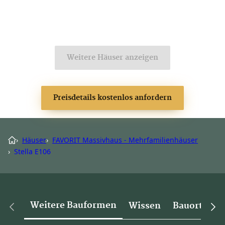
Weitere Häuser anzeigen
Preisdetails kostenlos anfordern
›
Häuser
›
FAVORIT Massivhaus - Mehrfamilienhäuser
›
Stella E106
Weitere Bauformen
Wissen
Bauorte