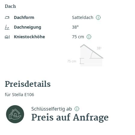
Dach
Dachform
Satteldach
Dachneigung
38°
Kniestockhöhe
75 cm
38º
75 cm
Preisdetails
für Stella E106
Schlüsselfertig ab
Preis auf Anfrage