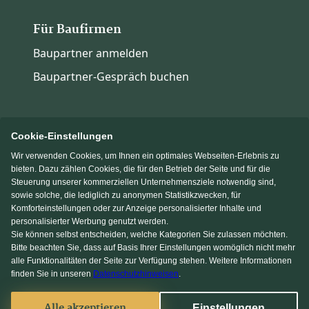
Für Baufirmen
Baupartner anmelden
Baupartner-Gespräch buchen
Cookie-Einstellungen
Wir verwenden Cookies, um Ihnen ein optimales Webseiten-Erlebnis zu
Immowelt.de
Bauen.de
bieten. Dazu zählen Cookies, die für den Betrieb der Seite und für die
Steuerung unserer kommerziellen Unternehmensziele notwendig sind,
sowie solche, die lediglich zu anonymen Statistikzwecken, für
Massivhaus.de
Fertighaus.de
Komforteinstellungen oder zur Anzeige personalisierter Inhalte und
personalisierter Werbung genutzt werden.
Sie können selbst entscheiden, welche Kategorien Sie zulassen möchten.
Einfamilienhaus.de
Bitte beachten Sie, dass auf Basis Ihrer Einstellungen womöglich nicht mehr
alle Funktionalitäten der Seite zur Verfügung stehen. Weitere Informationen
finden Sie in unseren
Datenschutzhinweisen
.
Facebook
Alle akzeptieren
Einstellungen