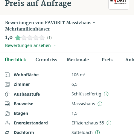
Preis auf Anfrage
Bewertungen von FAVORIT Massivhaus -
Mehrfamilienhäuser
1,0
(1)
Bewertungen ansehen
Überblick
Grundriss
Merkmale
Preis
Anb
Wohnfläche
106 m²
Zimmer
6,5
Schlüsselfertig
Ausbaustufe
Bauweise
Massivhaus
Etagen
1,5
Energiestandard
Effizienzhaus 55
Dachform
Satteldach