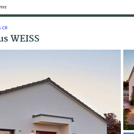
ter
Bungalow Themen
s CR
aus WEISS