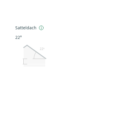
Satteldach
22°
22º