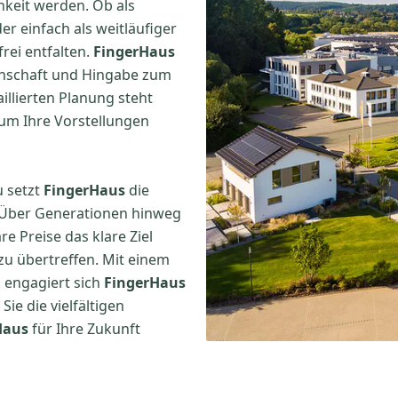
hkeit werden. Ob als
er einfach als weitläufiger
rei entfalten.
FingerHaus
denschaft und Hingabe zum
illierten Planung steht
 um Ihre Vorstellungen
u setzt
FingerHaus
die
. Über Generationen hinweg
e Preise das klare Ziel
 zu übertreffen. Mit einem
 engagiert sich
FingerHaus
ie die vielfältigen
Haus
für Ihre Zukunft