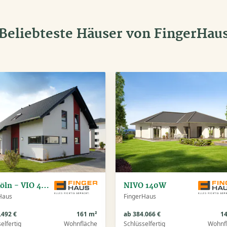
Beliebteste Häuser von FingerHau
MH Köln - VIO 400
NIVO 140W
Haus
FingerHaus
.492 €
161 m²
ab 384.066 €
1
elfertig
Wohnfläche
Schlüsselfertig
Wohnf