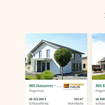
Vorheriges
Haus
MH Hannover - NEO 300
FingerHaus
Finger
ab 423.200 €
163 m²
ab 408
Schlüsselfertig
Wohnfläche
Schlüss