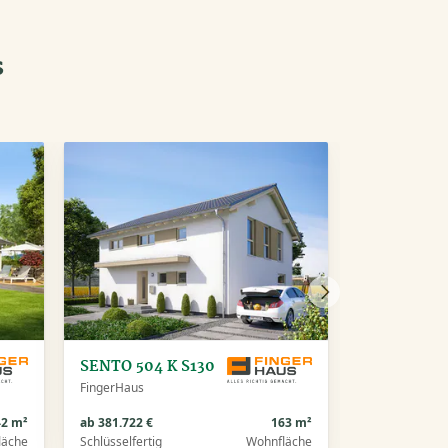
s
Nächstes
Haus
SENTO 504 K S130
FingerHaus
42 m²
ab 381.722 €
163 m²
läche
Schlüsselfertig
Wohnfläche