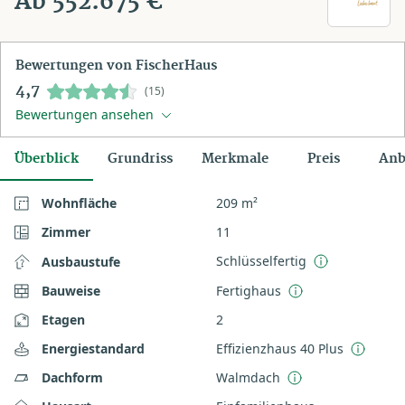
Ab 552.675 €
Bewertungen von FischerHaus
4,7
(15)
Bewertungen ansehen
Überblick
Grundriss
Merkmale
Preis
Anb
Wohnfläche
209 m²
Zimmer
11
Schlüsselfertig
Ausbaustufe
Bauweise
Fertighaus
Etagen
2
Energiestandard
Effizienzhaus 40 Plus
Dachform
Walmdach