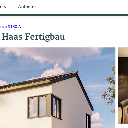
eis
Anbieter
Bungalow Themen
ova S130 A
Haas Fertigbau