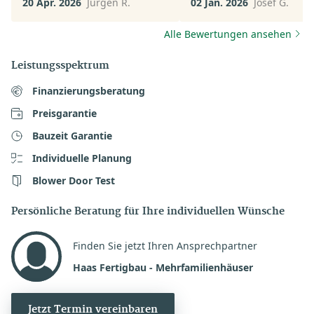
20 Apr. 2026
Jürgen R.
02 Jan. 2026
Josef G.
hinausgehend. Dringend zu
empfehlen!!
Alle Bewertungen ansehen
Leistungsspektrum
Finanzierungsberatung
Preisgarantie
Bauzeit Garantie
Individuelle Planung
Blower Door Test
Persönliche Beratung für Ihre individuellen Wünsche
Finden Sie jetzt Ihren Ansprechpartner
Haas Fertigbau - Mehrfamilienhäuser
Jetzt Termin vereinbaren