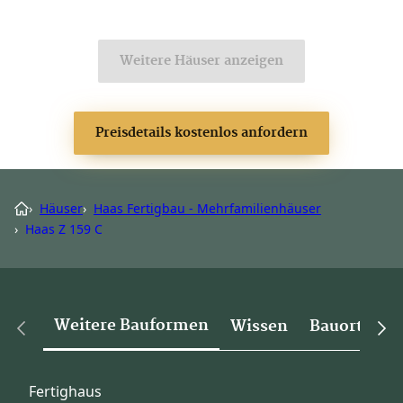
Weitere Häuser anzeigen
Preisdetails kostenlos anfordern
›
Häuser
›
Haas Fertigbau - Mehrfamilienhäuser
›
Haas Z 159 C
Weitere Bauformen
Wissen
Bauorte
Fertighaus