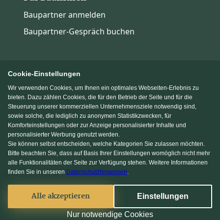
Baupartner anmelden
Baupartner-Gespräch buchen
Cookie-Einstellungen
Wir verwenden Cookies, um Ihnen ein optimales Webseiten-Erlebnis zu
Immowelt.de
Bauen.de
bieten. Dazu zählen Cookies, die für den Betrieb der Seite und für die
Steuerung unserer kommerziellen Unternehmensziele notwendig sind,
sowie solche, die lediglich zu anonymen Statistikzwecken, für
Massivhaus.de
Fertighaus.de
Komforteinstellungen oder zur Anzeige personalisierter Inhalte und
personalisierter Werbung genutzt werden.
Sie können selbst entscheiden, welche Kategorien Sie zulassen möchten.
Einfamilienhaus.de
Bitte beachten Sie, dass auf Basis Ihrer Einstellungen womöglich nicht mehr
alle Funktionalitäten der Seite zur Verfügung stehen. Weitere Informationen
finden Sie in unseren
Datenschutzhinweisen
.
Facebook
Alle akzeptieren
Einstellungen
© 2013-2026 MS media systems GmbH
Nur notwendige Cookies