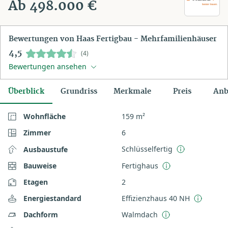
Ab 498.000 €
Bewertungen von Haas Fertigbau - Mehrfamilienhäuser
4,5
(4)
Bewertungen ansehen
Überblick
Grundriss
Merkmale
Preis
Anb
Wohnfläche
159 m²
Zimmer
6
Schlüsselfertig
Ausbaustufe
Bauweise
Fertighaus
Etagen
2
Energiestandard
Effizienzhaus 40 NH
Dachform
Walmdach