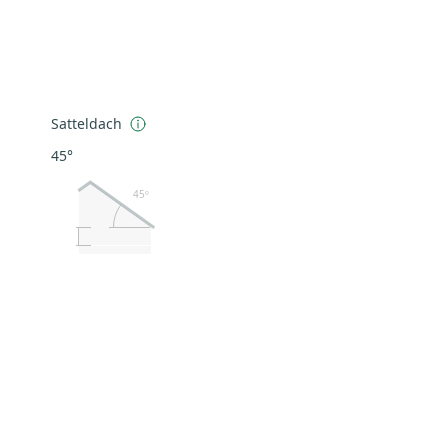
Satteldach
45°
45º