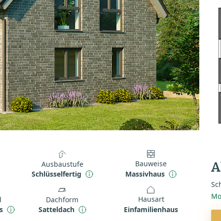
Bauweise
Ausbaustufe
A
Massivhaus
Schlüsselfertig
Sch
Mo
Hausart
d
Dachform
Einfamilienhaus
s
Satteldach