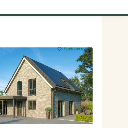
Kataloge anfordern
Mein Konto
Baupartner
Anmelden
Speichern