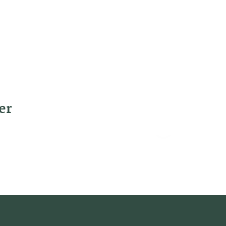
er
Nächstes
Haus