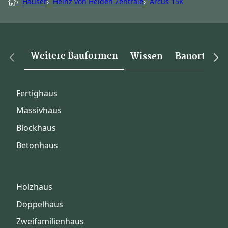
›
Häuser
›
Heinz von Heiden Zentrale
›
Arcus 15K
Weitere Bauformen
Wissen
Bauorte
Fertighaus
Massivhaus
Blockhaus
Betonhaus
Holzhaus
Doppelhaus
Zweifamilienhaus