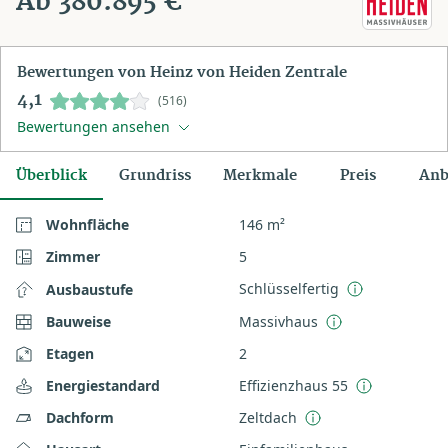
Ab 380.895 €
Bewertungen von Heinz von Heiden Zentrale
4,1
(516)
Bewertungen ansehen
Überblick
Grundriss
Merkmale
Preis
Anb
Wohnfläche
146 m²
Zimmer
5
Schlüsselfertig
Ausbaustufe
Bauweise
Massivhaus
Etagen
2
Energiestandard
Effizienzhaus 55
Dachform
Zeltdach