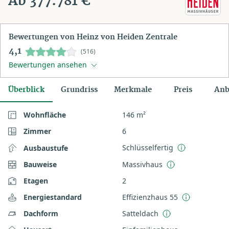
Ab 377.781 €
Bewertungen von Heinz von Heiden Zentrale
4,1
(516)
Bewertungen ansehen
Überblick
Grundriss
Merkmale
Preis
Anb
Wohnfläche
146 m²
Zimmer
6
Schlüsselfertig
Ausbaustufe
Bauweise
Massivhaus
Etagen
2
Energiestandard
Effizienzhaus 55
Dachform
Satteldach