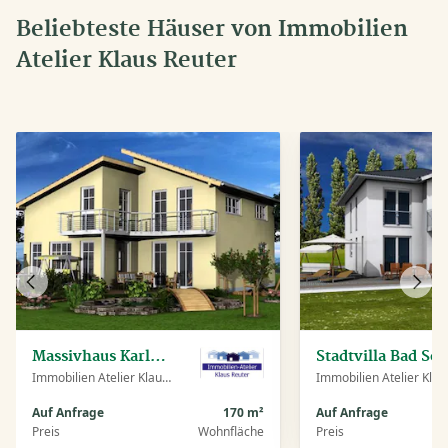
Beliebteste Häuser von Immobilien
Atelier Klaus Reuter
Vorheriges
Näch
Haus
Haus
Massivhaus Karlstein
Stadtvilla 
Immobilien Atelier Klaus Reuter
Immobi
Auf Anfrage
170 m²
Auf Anfrage
Preis
Wohnfläche
Preis