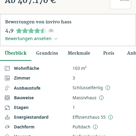
Ab 407.170 €
Bewertungen von invivo haus
4,9
(8)
Bewertungen ansehen
Überblick
Grundriss
Merkmale
Preis
Anb
Wohnfläche
103 m²
Zimmer
3
Schlüsselfertig
Ausbaustufe
Bauweise
Massivhaus
Etagen
1
Energiestandard
Effizienzhaus 55
Dachform
Pultdach