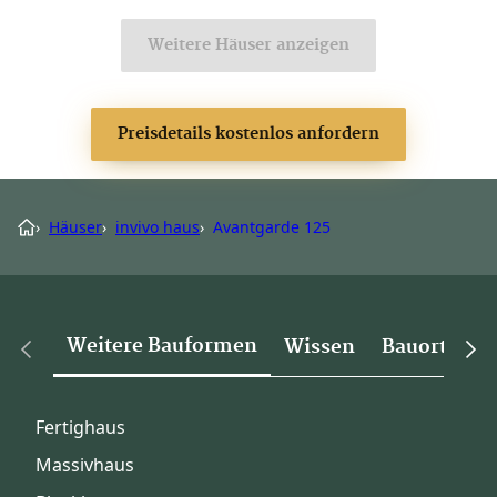
Weitere Häuser anzeigen
Preisdetails kostenlos anfordern
›
Häuser
›
invivo haus
›
Avantgarde 125
Weitere Bauformen
Wissen
Bauorte
Fertighaus
Massivhaus