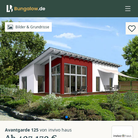
Anmelden
Bilder & Grundrisse
Avantgarde 125
von
invivo haus