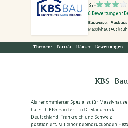
3,1
·
8 Bewertungen
B
Bauweise:
Ausbaust
Massivhaus
Ausbauh
Themen:
Porträt
Häuser
Bewertungen
KBS-Bau 
Als renommierter Spezialist für Massivhäuse
hat sich KBS-Bau fest im Dreiländereck
Deutschland, Frankreich und Schweiz
positioniert. Mit einer beeindruckenden Hist