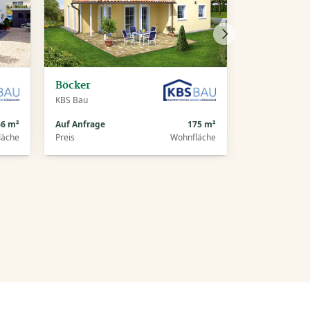
Nächstes
Haus
Böcker
KBS Bau
66 m²
Auf Anfrage
175 m²
läche
Preis
Wohnfläche