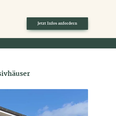
Jetzt Infos anfordern
sivhäuser