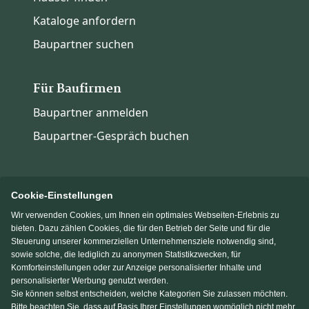
Kataloge anfordern
Baupartner suchen
Für Baufirmen
Baupartner anmelden
Baupartner-Gespräch buchen
Cookie-Einstellungen
Wir verwenden Cookies, um Ihnen ein optimales Webseiten-Erlebnis zu
Immowelt.de
Bauen.de
bieten. Dazu zählen Cookies, die für den Betrieb der Seite und für die
Steuerung unserer kommerziellen Unternehmensziele notwendig sind,
sowie solche, die lediglich zu anonymen Statistikzwecken, für
Massivhaus.de
Fertighaus.de
Komforteinstellungen oder zur Anzeige personalisierter Inhalte und
personalisierter Werbung genutzt werden.
Sie können selbst entscheiden, welche Kategorien Sie zulassen möchten.
Einfamilienhaus.de
Bitte beachten Sie, dass auf Basis Ihrer Einstellungen womöglich nicht mehr