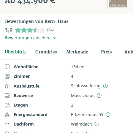
Ab 434.900 €
Bewertungen von Kern-Haus
3,9
(84)
Bewertungen ansehen
Überblick
Grundriss
Merkmale
Preis
Anb
Wohnfläche
154 m²
Zimmer
4
Schlüsselfertig
Ausbaustufe
Bauweise
Massivhaus
Etagen
2
Energiestandard
Effizienzhaus 55
Dachform
Walmdach